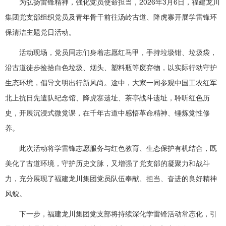
为弘扬雷锋精神，强化党员使命担当，2026年3月6日，福建龙川
集团党支部组织党员及青年骨干前往汤岭古道、降虎寨开展学雷锋环
保清洁主题党日活动。
活动现场，党员同志们身着志愿红马甲，手持垃圾钳、垃圾袋，
沿古道徒步捡拾白色垃圾、烟头、塑料瓶等废弃物，以实际行动守护
生态环境，倡导文明出行新风尚。途中，大家一同参观中国工农红军
北上抗日先遣队纪念馆、降虎寨遗址、茶亭战斗遗址，聆听红色历
史，开展沉浸式微党课，在千年古道中感悟革命精神、锤炼党性修
养。
此次活动将学雷锋志愿服务与红色教育、生态保护有机结合，既
美化了古道环境，守护历史文脉，又增强了党支部的凝聚力和战斗
力，充分展现了福建龙川集团党员队伍奉献、担当、奋进的良好精神
风貌。
下一步，福建龙川集团党支部将持续深化学雷锋活动常态化，引