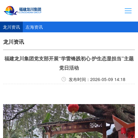
首页
龙川资讯
左海资讯
集团介绍
龙川资讯
资讯动态
福建龙川集团党支部开展“学雷锋践初心·护生态显担当”主题
旗下产业
党日活动
联系方式
发布时间：2026-05-09 14:18
人才招聘
福州左海海底世界